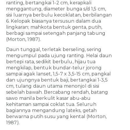
ranting, bertangkai 1-2 cm, kerapkali
menggantung, diameter bunga s/d 1,5 cm,
sisi luarnya berbulu kecoklatan, berbilangan
6. Kelopak biasanya tersusun dalam dua
lingkaran; mahkota bentuk genta, putih,
berbagi sampai setengah panjang tabung
(Morton, 1987).
Daun tunggal, terletak berseling, sering
mengumpul pada ujung ranting. Helai daun
bertepi rata, sedikit berbulu, hijau tua
mengkilap, bentuk bundar-telur jorong
sampai agak lanset, 1,5-7 x 3,5-15 cm, pangkal
dan ujungnya bentuk baji, bertangkai 1-3,5
cm, tulang daun utama menonjol di sisi
sebelah bawah. Bercabang rendah, batang
sawo manila berkulit kasar abu-abu
kehitaman sampai coklat tua. Seluruh
bagiannya mengandung lateks, getah
berwarna putih susu yang kental (Morton,
1987).